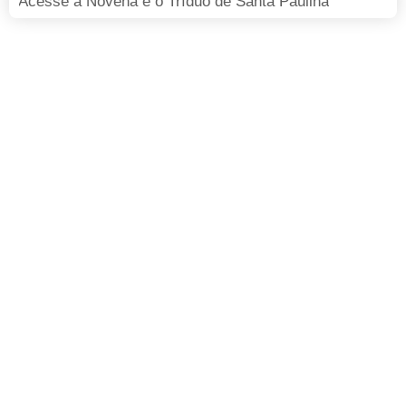
Acesse a Novena e o Tríduo de Santa Paulina
FAÇA SUA DOAÇÃO