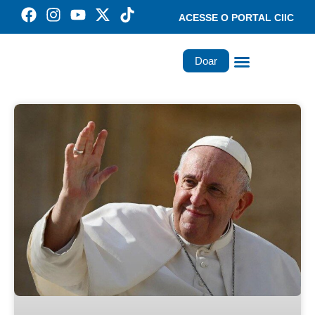
ACESSE O PORTAL CIIC
Doar
Família dos Missionários
Rede Santa Paulina