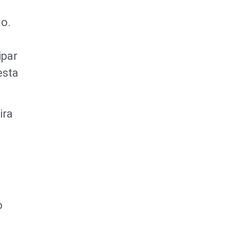
ão.
z
ipar
esta
ira
o