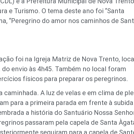
(CDL) e a Prefeitura Municipal de Nova Trento
ura e Turismo. O tema deste ano foi “Santa
lema, “Peregrino do amor nos caminhos de San
ação foi na Igreja Matriz de Nova Trento, loca
a do envio às 4h45. Também no local foram
cícios físicos para preparar os peregrinos.
 a caminhada. A luz de velas e em clima de pl
ram para a primeira parada em frente à subida
lembrada a história do Santuário Nossa Senho
regrinos passaram pela capela de Santa Àgat
osteriormente seguiram para a capela de Sant