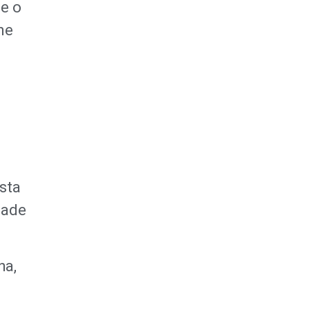
e o
ne
sta
dade
ha,