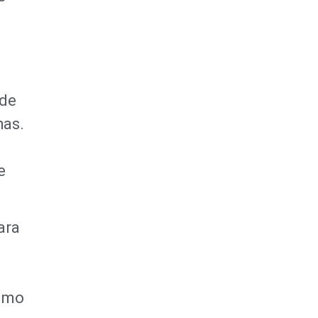
nde
has.
e
ara
rumo