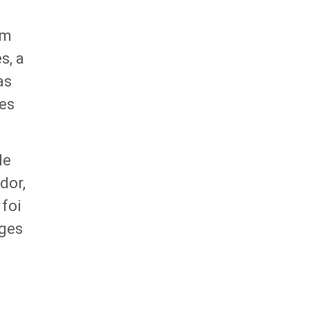
om
s, a
as
tes
de
dor,
foi
rges