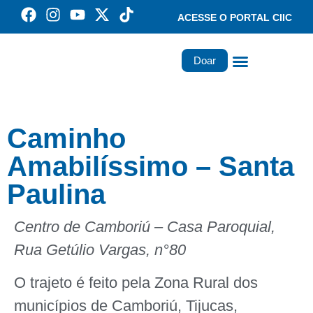
ACESSE O PORTAL CIIC
Doar
Família dos Missionários
Rede Santa Paulina
Caminho
Amabilíssimo – Santa
Paulina
Centro de Camboriú – Casa Paroquial,
Rua Getúlio Vargas, n°80
O trajeto é feito pela Zona Rural dos
municípios de Camboriú, Tijucas,