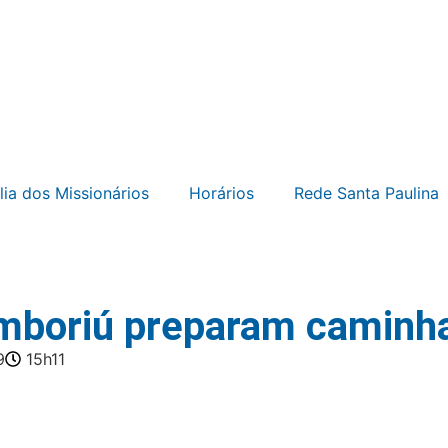
lia dos Missionários
Horários
Rede Santa Paulina
mboriú preparam caminha
9
15h11