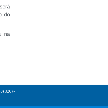
será
o do
u na
48) 3267-