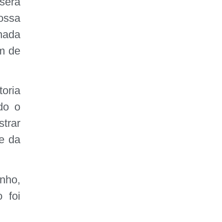
será
FAÇA SUA
ossa
DOAÇÃO
hada
em de
toria
do o
strar
e da
nho,
 foi