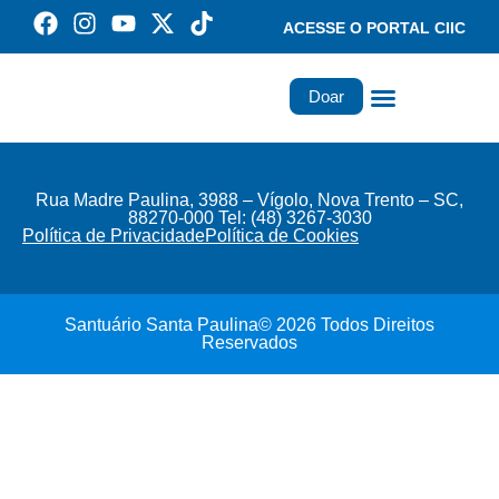
ACESSE O PORTAL CIIC
Doar
Família dos Missionários
Rede Santa Paulina
Rua Madre Paulina, 3988 – Vígolo, Nova Trento – SC,
88270-000 Tel: (48) 3267-3030
Política de Privacidade
Política de Cookies
Santuário Santa Paulina© 2026 Todos Direitos
Reservados