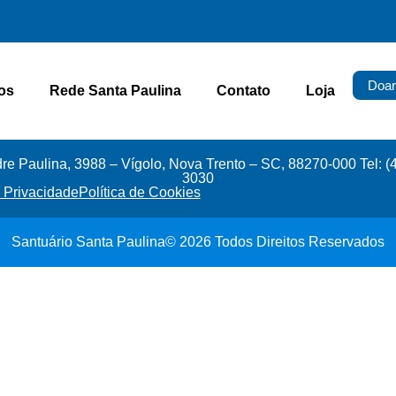
Doar
os
Rede Santa Paulina
Contato
Loja
e Paulina, 3988 – Vígolo, Nova Trento – SC, 88270-000 Tel: (
3030
e Privacidade
Política de Cookies
Santuário Santa Paulina© 2026 Todos Direitos Reservados