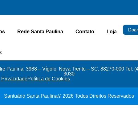
Doar
os
Rede Santa Paulina
Contato
Loja
s
e Paulina, 3988 – Vígolo, Nova Trento – SC, 88270-000 Tel: (
3030
e Privacidade
Política de Cookies
Santuário Santa Paulina© 2026 Todos Direitos Reservados