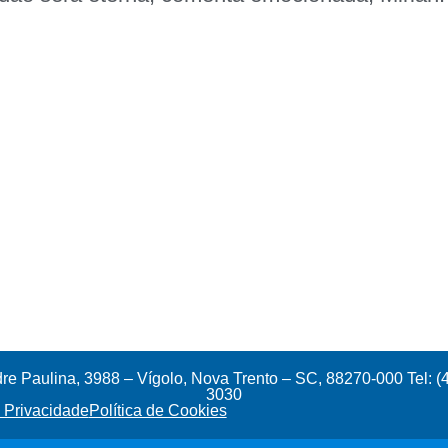
e Paulina, 3988 – Vígolo, Nova Trento – SC, 88270-000 Tel: (
3030
e Privacidade
Política de Cookies