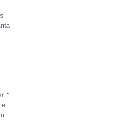
FAÇA SUA
DOAÇÃO
os
anta
r. “
 e
um
o