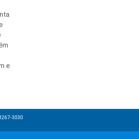
anta
e
e
bém
em e
) 3267-3030