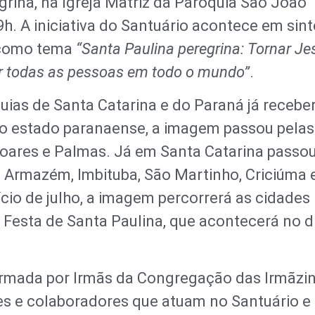
rina, na Igreja Matriz da Paróquia São João
19h. A iniciativa do Santuário acontece em sin
 como tema
“Santa Paulina peregrina: Tornar Je
r todas as pessoas em todo o mundo”
.
ias de Santa Catarina e do Paraná já receb
No estado paranaense, a imagem passou pelas
oares e Palmas. Já em Santa Catarina passo
, Armazém, Imbituba, São Martinho, Criciúma 
ício de julho, a imagem percorrerá as cidades
a Festa de Santa Paulina, que acontecerá no d
ormada por Irmãs da Congregação das Irmãzi
es e colaboradores que atuam no Santuário e