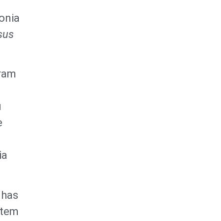
FAÇA SUA
tonia
DOAÇÃO
sus
eram
u
e
ia
nhas
 tem