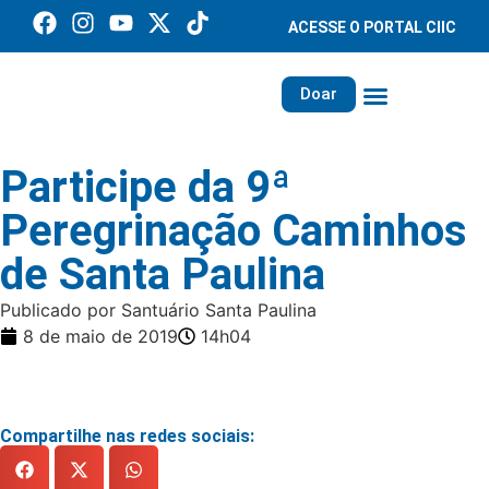
ACESSE O PORTAL CIIC
Doar
Família dos Missionários
Rede Santa Paulina
Participe da 9ª
Peregrinação Caminhos
de Santa Paulina
Publicado por Santuário Santa Paulina
8 de maio de 2019
14h04
Compartilhe nas redes sociais: