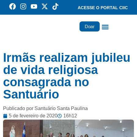
ACESSE O PORTAL CIIC
Doar
Família dos Missionários
Rede Santa Paulina
Irmãs realizam jubileu
de vida religiosa
consagrada no
Santuário
Publicado por Santuário Santa Paulina
5 de fevereiro de 2020
16h12