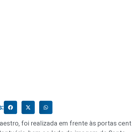
s:
aestro, foi realizada em frente às portas cent