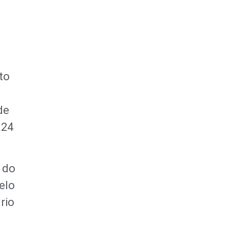
FAÇA SUA
DOAÇÃO
to
de
 24
a do
elo
rio