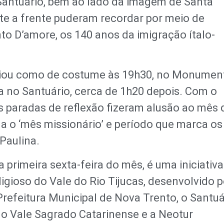
Santuário, bem ao lado da imagem de Santa
nte a frente puderam recordar por meio de
to D’amore, os 140 anos da imigração ítalo-
iciou como de costume às 19h30, no Monumen
da no Santuário, cerca de 1h20 depois. Com o
as paradas de reflexão fizeram alusão ao mês 
ja o ‘mês missionário’ e período que marca os
Paulina.
 primeira sexta-feira do mês, é uma iniciativ
ligioso do Vale do Rio Tijucas, desenvolvido p
refeitura Municipal de Nova Trento, o Santuá
do Vale Sagrado Catarinense e a Neotur