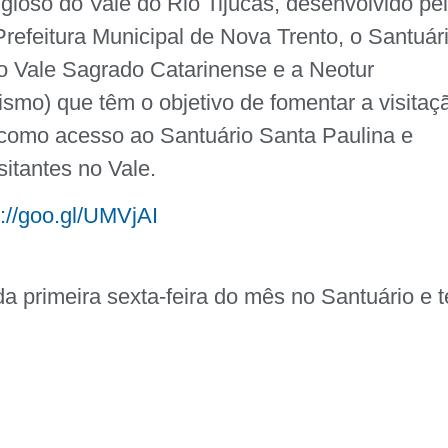
igioso do Vale do Rio Tijucas, desenvolvido pe
efeitura Municipal de Nova Trento, o Santuár
do Vale Sagrado Catarinense e a Neotur
ismo) que têm o objetivo de fomentar a visitaç
 como acesso ao Santuário Santa Paulina e
itantes no Vale.
p://goo.gl/UMVjAI
da primeira sexta-feira do mês no Santuário e 