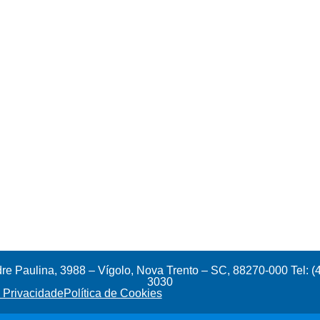
e Paulina, 3988 – Vígolo, Nova Trento – SC, 88270-000 Tel: (
3030
e Privacidade
Política de Cookies