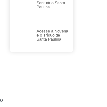
Santuário Santa
Paulina
Acesse a Novena
e o Tríduo de
Santa Paulina
do