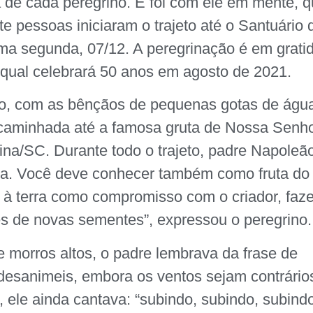
ma de cada peregrino. E foi com ele em mente, 
e pessoas iniciaram o trajeto até o Santuário 
ma segunda, 07/12. A peregrinação é em grati
qual celebrará 50 anos em agosto de 2021.
do, com as bênçãos de pequenas gotas de águ
a caminhada até a famosa gruta de Nossa Senh
ina/SC. Durante todo o trajeto, padre Napoleã
a. Você deve conhecer também como fruta do
 à terra como compromisso com o criador, faz
s de novas sementes”, expressou o peregrino.
e morros altos, o padre lembrava da frase de
 desanimeis, embora os ventos sejam contrário
l, ele ainda cantava: “subindo, subindo, subind