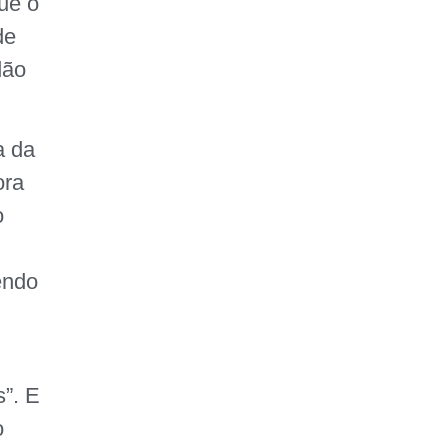
que o
FAÇA SUA
de
DOAÇÃO
dão
a da
ora
o
endo
s”. E
o