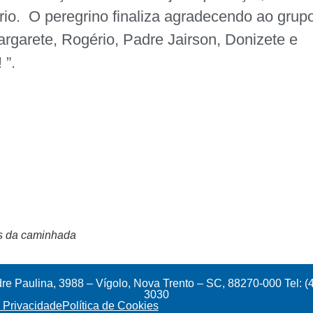
io. O peregrino finaliza agradecendo ao grup
argarete, Rogério, Padre Jairson, Donizete e
 ”.
es da caminhada
e Paulina, 3988 – Vígolo, Nova Trento – SC, 88270-000 Tel: (
3030
e Privacidade
Política de Cookies