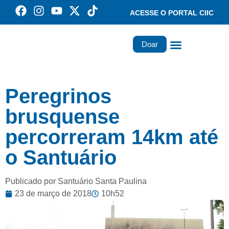
ACESSE O PORTAL CIIC
Doar
Família dos Missionários
Rede Santa Paulina
Peregrinos
brusquense
percorreram 14km até
o Santuário
Publicado por Santuário Santa Paulina
23 de março de 2018
10h52