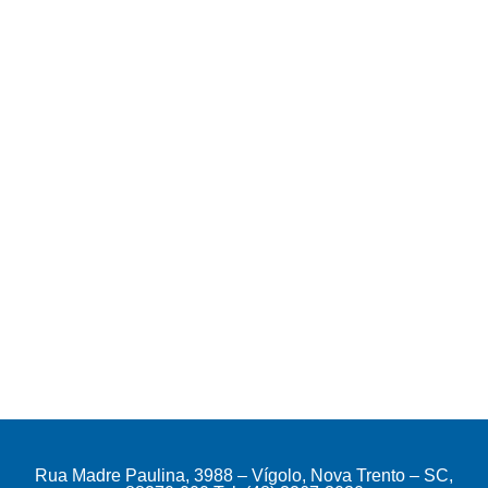
Rua Madre Paulina, 3988 – Vígolo, Nova Trento – SC,