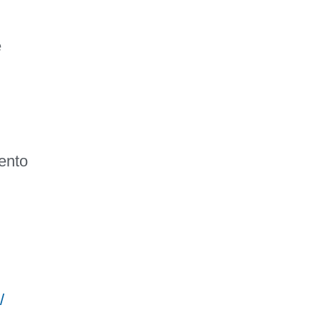
e
ento
/