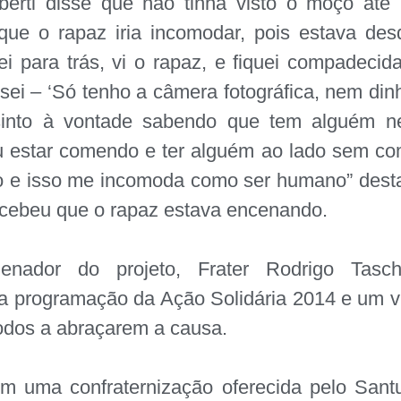
uberti disse que não tinha visto o moço até
 que o rapaz iria incomodar, pois estava des
rei para trás, vi o rapaz, e fiquei compadeci
sei – ‘Só tenho a câmera fotográfica, nem din
sinto à vontade sabendo que tem alguém n
u estar comendo e ter alguém ao lado sem co
to e isso me incomoda como ser humano” dest
rcebeu que o rapaz estava encenando.
nador do projeto, Frater Rodrigo Tasch
a programação da Ação Solidária 2014 e
um v
odos
a abraçarem a causa.
m uma confraternização oferecida pelo Santu