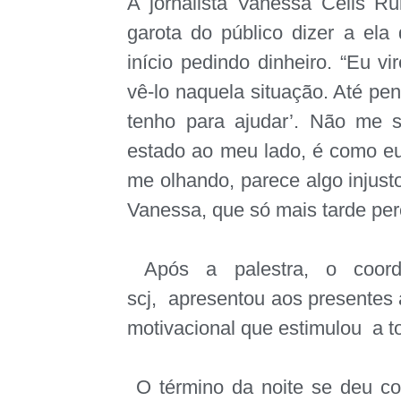
A jornalista Vanessa Célis R
garota do público dizer a ela
início pedindo dinheiro. “Eu vi
vê-lo naquela situação. Até pen
tenho para ajudar’. Não me 
estado ao meu lado, é como e
me olhando, parece algo injus
Vanessa, que só mais tarde pe
Após a palestra, o coorde
scj,
apresentou aos presentes 
motivacional que estimulou
a t
O término da noite se deu co