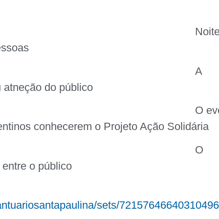
Noit
pessoas
A
atneção do público
O ev
entinos conhecerem o Projeto Ação Solidária
O
entre o público
santuariosantapaulina/sets/72157646640310496