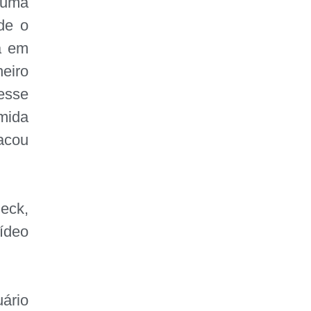
 uma
FAÇA SUA
de o
DOAÇÃO
da em
heiro
esse
mida
acou
eck,
ídeo
ário