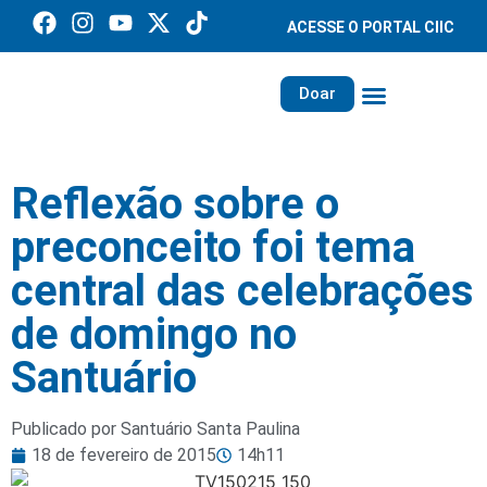
ACESSE O PORTAL CIIC
Doar
Família dos Missionários
Rede Santa Paulina
Reflexão sobre o
preconceito foi tema
central das celebrações
de domingo no
Santuário
Publicado por Santuário Santa Paulina
18 de fevereiro de 2015
14h11