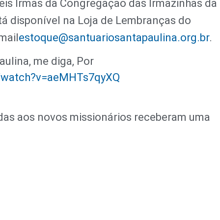
 seis Irmãs da Congregação das Irmãzinhas da
á disponível
na Loja de Lembranças do
-mail
estoque@santuariosantapaulina.org.br
.
aulina, me diga, Por
m/watch?v=aeMHTs7qyXQ
das aos novos missionários receberam uma