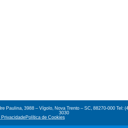
e Paulina, 3988 – Vígolo, Nova Trento – SC, 88270-000 Tel: (
3030
e Privacidade
Política de Cookies