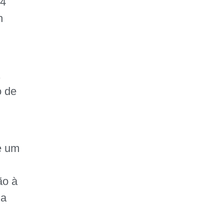
24
FAÇA SUA
h
DOAÇÃO
a
o de
e um
e
ão à
da