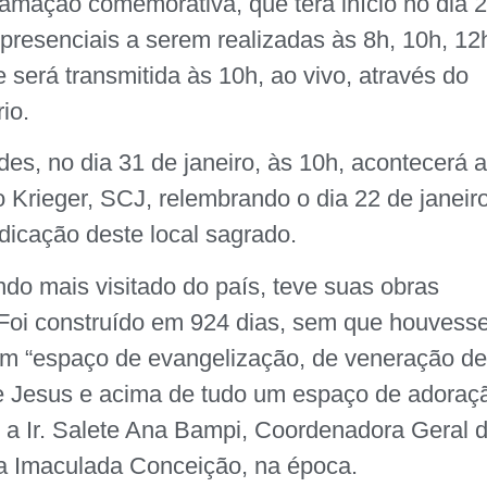
amação comemorativa, que terá início no dia 
 presenciais a serem realizadas às 8h, 10h, 12
será transmitida às 10h, ao vivo, através do
io.
des, no dia 31 de janeiro, às 10h, acontecerá 
 Krieger, SCJ, relembrando o dia 22 de janeir
dicação deste local sagrado.
ndo mais visitado do país, teve suas obras
 Foi construído em 924 dias, sem que houvess
 um “espaço de evangelização, de veneração d
e Jesus e acima de tudo um espaço de adoraç
 a Ir. Salete Ana Bampi, Coordenadora Geral 
a Imaculada Conceição, na época.