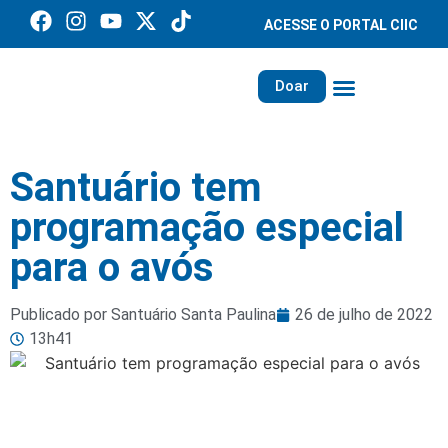
ACESSE O PORTAL CIIC
Doar
Família dos Missionários
Rede Santa Paulina
Santuário tem
programação especial
para o avós
Publicado por Santuário Santa Paulina
26 de julho de 2022
13h41