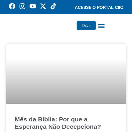
ACESSE O PORTAL CIIC
Doar
Família dos Missionários
Rede Santa Paulina
Mês da Bíblia: Por que a
Esperança Não Decepciona?