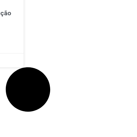
ição
a