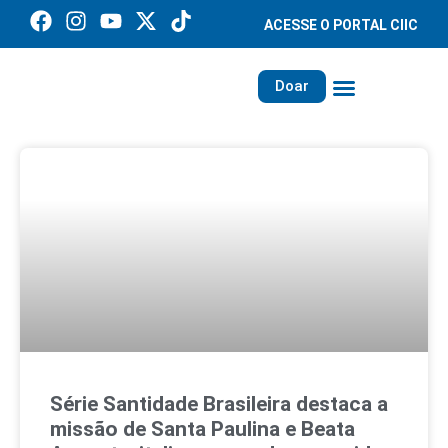
ACESSE O PORTAL CIIC
Doar
Família dos Missionários
Rede Santa Paulina
Série Santidade Brasileira destaca a
missão de Santa Paulina e Beata