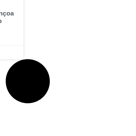
ençoa
o