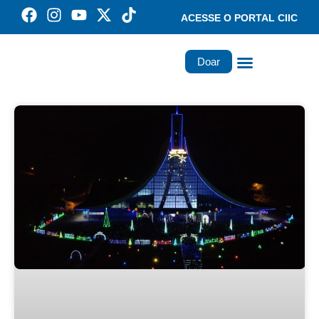
ACESSE O PORTAL CIIC
Doar
Família dos Missionários
Rede Santa Paulina