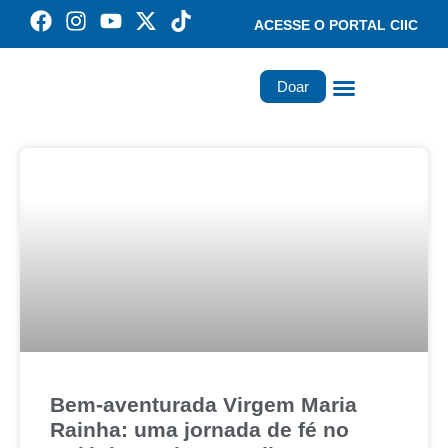
ACESSE O PORTAL CIIC
Doar
Família dos Missionários
Rede Santa Paulina
Bem-aventurada Virgem Maria
Rainha: uma jornada de fé no