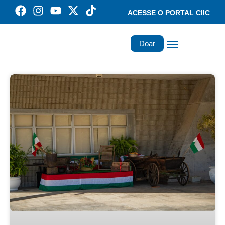
ACESSE O PORTAL CIIC
Doar
Família dos Missionários
Rede Santa Paulina