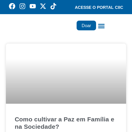
ACESSE O PORTAL CIIC
Doar
Família dos Missionários
Rede Santa Paulina
Como cultivar a Paz em Família e
na Sociedade?