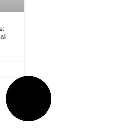
s:
al