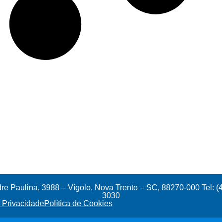
e Paulina, 3988 – Vígolo, Nova Trento – SC, 88270-000 Tel: (
3030
e Privacidade
Política de Cookies