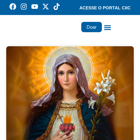
ACESSE O PORTAL CIIC
Doar
Família dos Missionários
Rede Santa Paulina