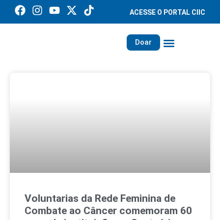
ACESSE O PORTAL CIIC
Doar
Família dos Missionários
Rede Santa Paulina
Voluntarias da Rede Feminina de
Combate ao Câncer comemoram 60