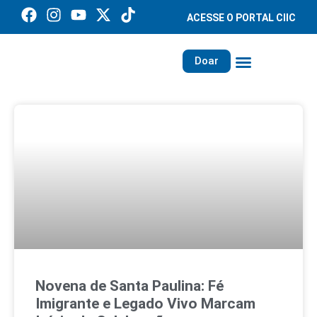
ACESSE O PORTAL CIIC
Doar
Família dos Missionários
Rede Santa Paulina
Novena de Santa Paulina: Fé
Imigrante e Legado Vivo Marcam