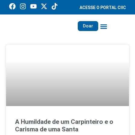
ACESSE O PORTAL CIIC
Doar
Família dos Missionários
Rede Santa Paulina
A Humildade de um Carpinteiro e o
Carisma de uma Santa