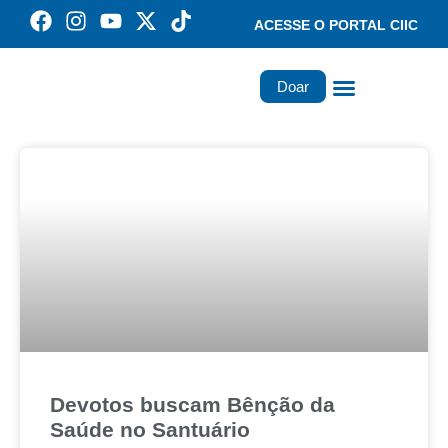
ACESSE O PORTAL CIIC
Doar
Família dos Missionários
Rede Santa Paulina
Devotos buscam Bênção da
Saúde no Santuário