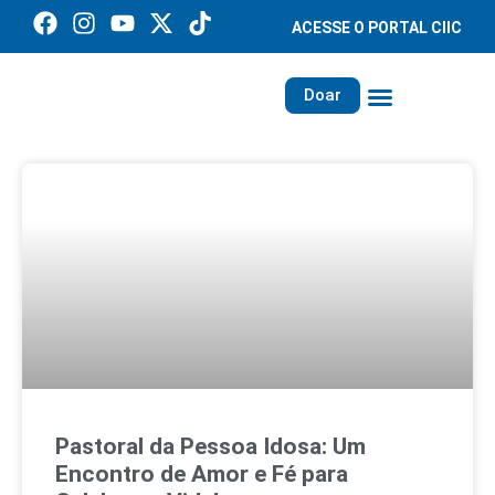
ACESSE O PORTAL CIIC
Doar
Família dos Missionários
Rede Santa Paulina
Pastoral da Pessoa Idosa: Um
Encontro de Amor e Fé para