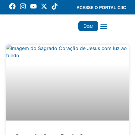
ACESSE O PORTAL CIIC
Doar
Família dos Missionários
Rede Santa Paulina