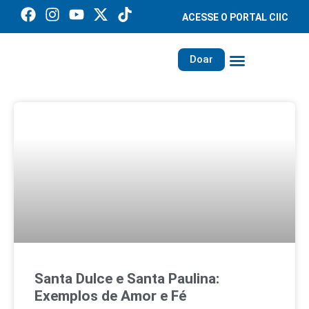
ACESSE O PORTAL CIIC
Doar
Família dos Missionários
Rede Santa Paulina
Santa Dulce e Santa Paulina:
Exemplos de Amor e Fé