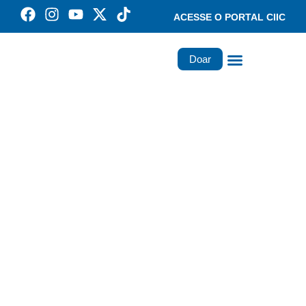
ACESSE O PORTAL CIIC
Doar
Família dos Missionários
Rede Santa Paulina