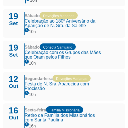
10h
19
Sábado
Devoções Marianas
Celebração ao 180º Aniversário da
Set
Aparição de N. Sra. da Salette
10h
19
Sábado
Conecta Santuário
Celebração com os Grupos das Mães
Set
que Oram pelos Filhos
10h
12
Segunda-feira
Devoções Marianas
Festa de N. Sra. Aparecida com
Out
Procissão
10h
16
Sexta-feira
Família Missionária
Retiro da Família dos Missionários
Out
com Santa Paulina
16h