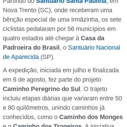
Partindo do
Santuário Santa Paulina
, em
Nova Trento (SC), onde receberam uma
bênção especial de uma Irmãzinha, os sete
ciclistas pedalaram por 56 municípios em
quatro estados até chegar à
Casa da
Padroeira do Brasil
, o
Santuário Nacional
de Aparecida
(SP).
A expedição, iniciada em julho e finalizada
em 6 de agosto, fez parte do projeto
Caminho Peregrino do Sul
. O trajeto
incluiu etapas diárias que variaram entre 50
e 80 quilômetros, unindo caminhos já
conhecidos, como o
Caminho dos Monges
e o
Caminho dos Tropeiros
. A iniciativa