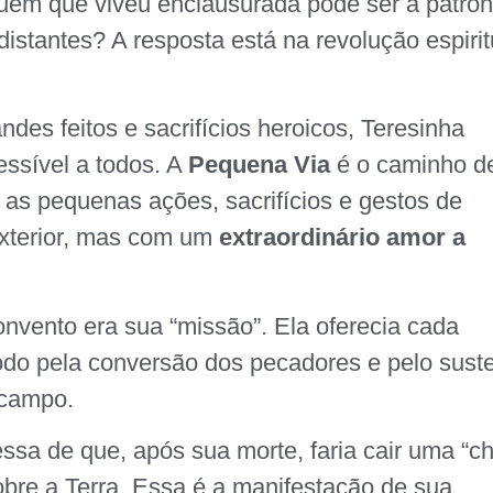
uém que viveu enclausurada pode ser a patro
distantes? A resposta está na revolução espirit
ndes feitos e sacrifícios heroicos, Teresinha
essível a todos. A
Pequena Via
é o caminho d
– as pequenas ações, sacrifícios e gestos de
xterior, mas com um
extraordinário amor a
nvento era sua “missão”. Ela oferecia cada
odo pela conversão dos pecadores e pelo sust
campo.
sa de que, após sua morte, faria cair uma “c
obre a Terra. Essa é a manifestação de sua