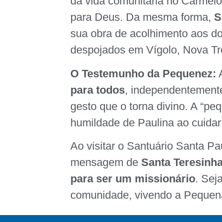
da vida comunitária no Carmelo,
para Deus. Da mesma forma,
S
sua obra de acolhimento aos do
despojados em Vígolo, Nova Tr
O Testemunho da Pequenez:
A
para todos
, independentement
gesto que o torna divino. A “p
humildade de Paulina ao cuidar
Ao visitar o Santuário Santa Pa
mensagem de
Santa Teresinh
para ser um missionário
. Sej
comunidade, vivendo a Pequen