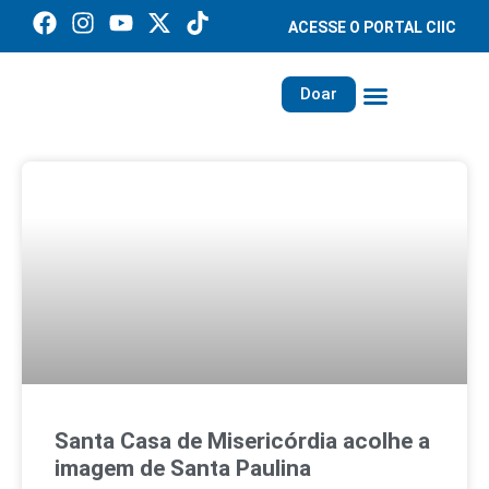
ACESSE O PORTAL CIIC
Doar
Família dos Missionários
Rede Santa Paulina
Santa Casa de Misericórdia acolhe a
imagem de Santa Paulina