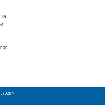
ira
de
mor.
48) 3267-