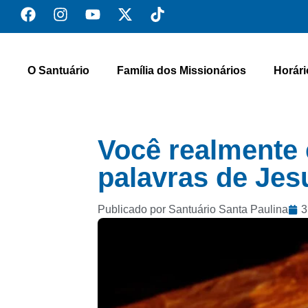
O Santuário
Família dos Missionários
Horári
Você realmente 
palavras de Jes
Publicado por Santuário Santa Paulina
3