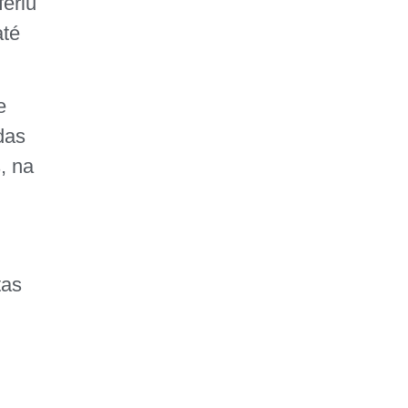
feriu
FAÇA SUA
até
DOAÇÃO
e
das
, na
tas