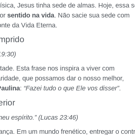
sica, Jesus tinha sede de almas. Hoje, essa 
por
sentido na vida
. Não sacie sua sede com
onte da Vida Eterna.
umprido
19:30)
ade. Esta frase nos inspira a viver com
caridade, que possamos dar o nosso melhor,
Paulina
:
“Fazei tudo o que Ele vos disser”
.
erior
eu espírito.” (Lucas 23:46)
fiança. Em um mundo frenético, entregar o cont