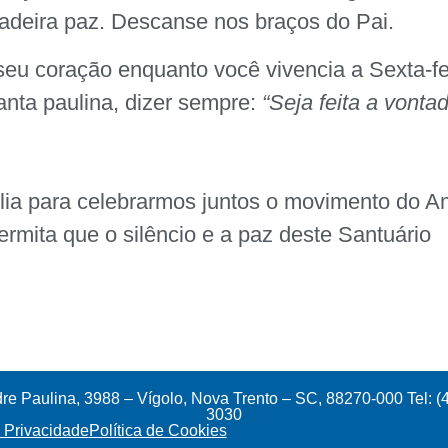
adeira paz. Descanse nos braços do Pai.
eu coração enquanto você vivencia a Sexta-fe
ta paulina, dizer sempre:
“Seja feita a vonta
lia para celebrarmos juntos o movimento do A
rmita que o silêncio e a paz deste Santuário
e Paulina, 3988 – Vígolo, Nova Trento – SC, 88270-000 Tel: (
3030
e Privacidade
Política de Cookies