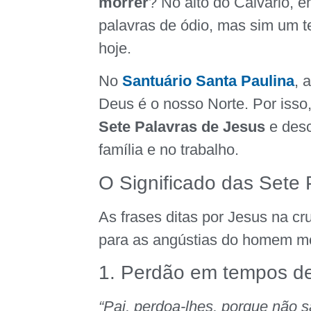
morrer
? No alto do Calvário, 
palavras de ódio, mas sim um t
hoje.
No
Santuário Santa Paulina
, 
Deus é o nosso Norte. Por isso
Sete Palavras de Jesus
e desc
família e no trabalho.
O Significado das Sete 
As frases ditas por Jesus na cr
para as angústias do homem mo
1. Perdão em tempos de 
“Pai, perdoa-lhes, porque não 