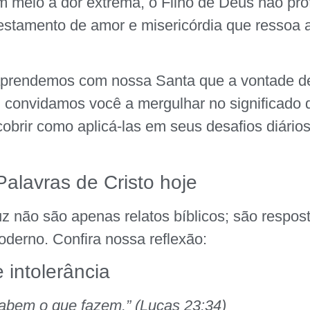
em meio à dor extrema, o Filho de Deus não pro
estamento de amor e misericórdia que ressoa 
aprendemos com nossa Santa que a vontade d
, convidamos você a mergulhar no significado 
obrir como aplicá-las em seus desafios diários
Palavras de Cristo hoje
uz não são apenas relatos bíblicos; são respos
derno. Confira nossa reflexão:
intolerância
sabem o que fazem.” (Lucas 23:34)