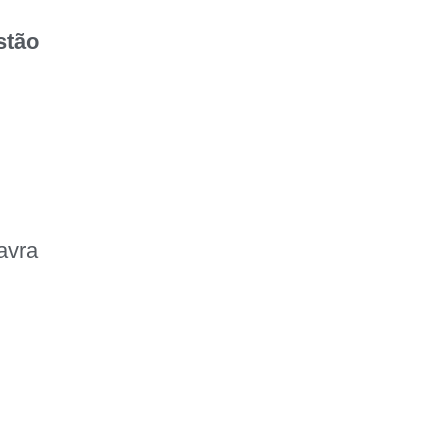
stão
avra