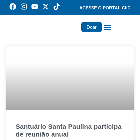
ACESSE O PORTAL CIIC
Doar
Família dos Missionários
Rede Santa Paulina
Santuário Santa Paulina participa
de reunião anual