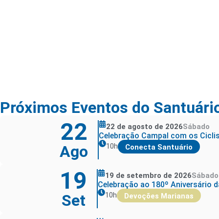
Faça parte da Família dos Missionári
QUERO PARTICIPAR
Próximos Eventos do Santuári
22
22 de agosto de 2026
Sábado
Celebração Campal com os Cicli
10h
Ago
Conecta Santuário
19
19 de setembro de 2026
Sábado
Celebração ao 180º Aniversário da
10h
Set
Devoções Marianas