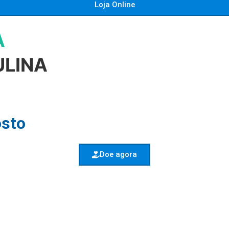
Loja Online
A
ULINA
osto
Doe agora