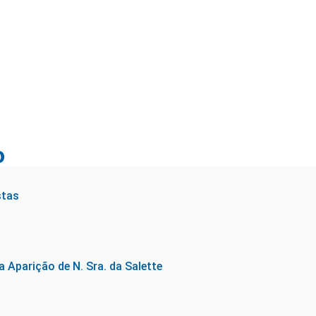
os com Santa Paulina
o
stas
 Aparição de N. Sra. da Salette