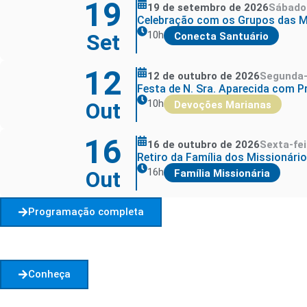
19
19 de setembro de 2026
Sábado
Celebração com os Grupos das M
10h
Set
Conecta Santuário
12
12 de outubro de 2026
Segunda-
Festa de N. Sra. Aparecida com P
10h
Out
Devoções Marianas
16
16 de outubro de 2026
Sexta-fei
Retiro da Família dos Missionári
16h
Out
Família Missionária
Programação completa
Conheça